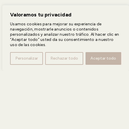
Valoramos tu privacidad
Usamos cookies para mejorar su experiencia de
navegación, mostrarle anuncios o contenidos
personalizados y analizar nuestro tráfico. Al hacer clic en
“Aceptar todo” usted da su consentimiento a nuestro
uso de las cookies.
Personalizar
Rechazar todo
Aceptar todo
Designing
Wholesome
Spaces
PROYECTOS
SERVICIOS
ESTUDIO
CONTACTO
© 2026
POLÍTICA DE PRIVACIDAD
POLÍTICA DE COOKIES
DISEÑO Y DESARROLLO WEB
BESTALDE STUDIO
INFO@ROMINABARBIERI.COM